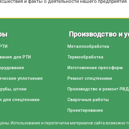
сшествия и факты о деятельности нашего предприятия. З
ры
Производство и у
 РТИ
Металлообработка
вание для РТИ
Термообработка
орудование
Изготовление прессформ
ические уплотнения
Ремонт спецтехники
трубы, штоки
Производство и ремонт РВД
и для спецтехники
Сварочные работы
Проектирование
ены. Использование и перепечатка материалов сайта возможно тол