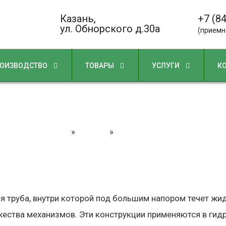
Казань,
+7 (8
ул. Обнорского д.30а
(приемн
ОИЗВОДСТВО
ТОВАРЫ
УСЛУГИ
К
Изготовление РВД
Главная
»
Статьи
»
Изготовление РВД
ая труба, внутри которой под большим напором течет жи
ества механизмов. Эти конструкции применяются в гидр