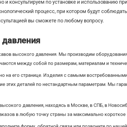
но и консультируем по установке и использованию пр
ехнологический процесс, при котором будут соблюда
онсультацией вы сможете по любому вопросу.
о давления
кавов высокого давления. Мы производим оборудования
ичаются между собой по размерам, материалам и технич
о на его странице. Изделия с самыми востребованными 
ие этих деталей по нестандартным параметрам. Мы гара
ысокого давления, находясь в Москве, в СПБ, в Новосибир
аказов в любую точку страны за максимально короткое 
аполните форму обратной связи или позвоните по нашей 