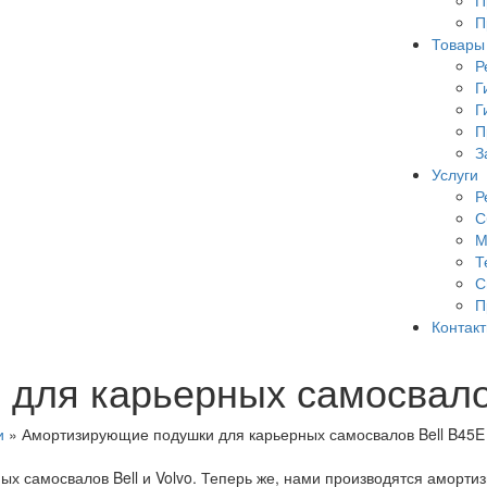
П
П
Товары
Р
Г
Г
П
З
Услуги
Р
С
М
Т
С
П
Контак
для карьерных самосвало
и
»
Амортизирующие подушки для карьерных самосвалов Bell B45E
х самосвалов Bell и Volvo. Теперь же, нами производятся аморти