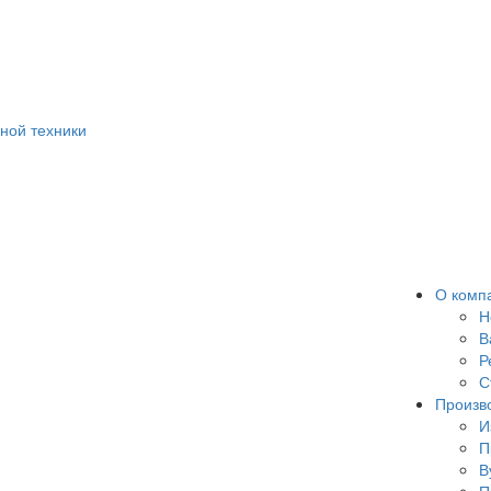
ной техники
О комп
Н
В
Р
С
Произв
И
П
В