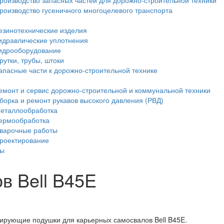
роизводство запасных частей для дорожно-строительной техники
роизводство гусеничного многоцелевого транспорта
езинотехнические изделия
идравлические уплотнения
идрооборудование
рутки, трубы, штоки
апасные части к дорожно-строительной технике
емонт и сервис дорожно-строительной и коммунальной техники
борка и ремонт рукавов высокого давления (РВД)
еталлообработка
ермообработка
варочные работы
роектирование
ты
в Bell B45E
зирующие подушки для карьерных самосвалов Bell B45E.