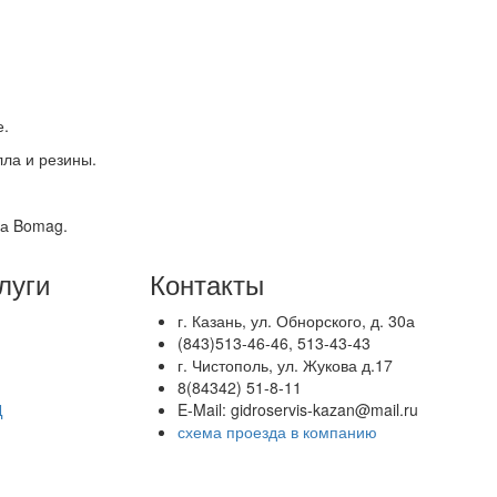
е.
ла и резины.
ка Bomag.
луги
Контакты
г. Казань, ул. Обнорского, д. 30а
(843)513-46-46, 513-43-43
г. Чистополь, ул. Жукова д.17
8(84342) 51-8-11
Д
E-Mail: gidroservis-kazan@mail.ru
схема проезда в компанию
ько с активной ссылкой на ресурс.