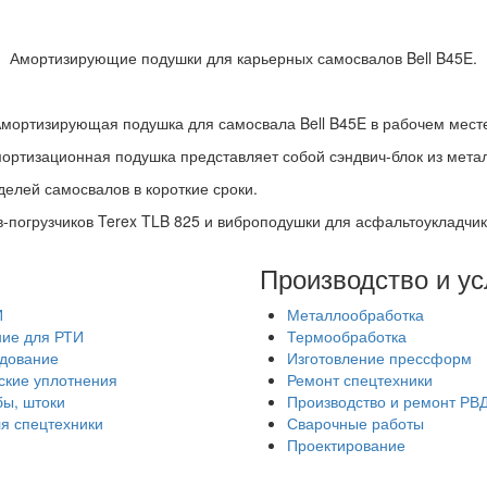
Амортизирующие подушки для карьерных самосвалов Bell B45E.
мортизирующая подушка для самосвала Bell B45E в рабочем мест
ртизационная подушка представляет собой сэндвич-блок из метал
елей самосвалов в короткие сроки.
-погрузчиков Terex TLB 825 и виброподушки для асфальтоукладчи
Производство и ус
И
Металлообработка
ие для РТИ
Термообработка
дование
Изготовление прессформ
ские уплотнения
Ремонт спецтехники
бы, штоки
Производство и ремонт РВ
ля спецтехники
Сварочные работы
Проектирование
ены. Использование и перепечатка материалов сайта возможно тол