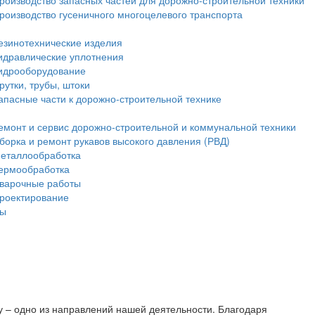
роизводство запасных частей для дорожно-строительной техники
роизводство гусеничного многоцелевого транспорта
езинотехнические изделия
идравлические уплотнения
идрооборудование
рутки, трубы, штоки
апасные части к дорожно-строительной технике
емонт и сервис дорожно-строительной и коммунальной техники
борка и ремонт рукавов высокого давления (РВД)
еталлообработка
ермообработка
варочные работы
роектирование
ты
у – одно из направлений нашей деятельности. Благодаря