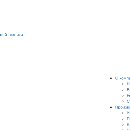
ной техники
О комп
Н
В
Р
С
Произв
И
П
В