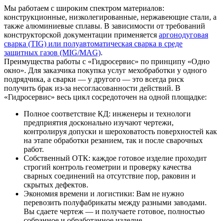
Мы работаем с широким спектром материалов:
конструкционные, низколегированные, нержавеющие стали, а
также алюминиевые сплавы. В зависимости от требований
конструкторской документации применяется
аргонодуговая
сварка (TIG) или полуавтоматическая сварка в среде
защитных газов (MIG/MAG)
.
Преимущества работы с «Гидросервис» по принципу «Одно
окно». Для заказчика покупка услуг мехобработки у одного
подрядчика, а сварки — у другого — это всегда риск
получить брак из-за несогласованности действий. В
«Гидросервис» весь цикл сосредоточен на одной площадке:
Полное соответствие КД: инженеры и технологи
предприятия досконально изучают чертежи,
контролируя допуски и шероховатость поверхностей как
на этапе обработки резанием, так и после сварочных
работ.
Собственный ОТК: каждое готовое изделие проходит
строгий контроль геометрии и проверку качества
сварных соединений на отсутствие пор, раковин и
скрытых дефектов.
Экономия времени и логистики: Вам не нужно
перевозить полуфабрикаты между разными заводами.
Вы сдаете чертеж — и получаете готовое, полностью
собранное и обработанное изделие.